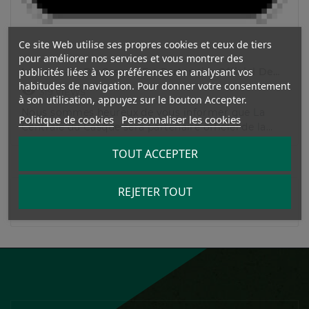
Ce site Web utilise ses propres cookies et ceux de tiers
pour améliorer nos services et vous montrer des
publicités liées à vos préférences en analysant vos
La Centrale Du Casque Est Partenaire Officiel De
L'Enduropale Du Touquet 2026
habitudes de navigation. Pour donner votre consentement

319
VIEWS
à son utilisation, appuyez sur le bouton Accepter.
Nous sommes heureux de vous informer que La
Politique de cookies
Personnaliser les cookies
Centrale du Casque sera partenaire officiel de la
50ème de l'Enduropale du Touquet-Paris-Plage.
TOUT ACCEPTER
Cette 50ème édition se déroulera du 13 au 15 février
2026.
REJETER TOUT
1


Affichage 1-1 de 1 article(s)