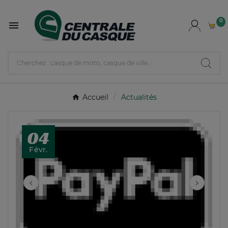
0

Accueil
Actualités
04
Févr.

