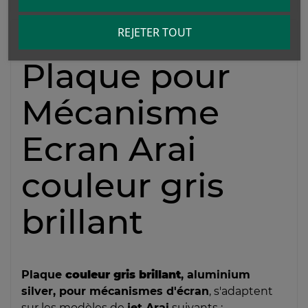
REJETER TOUT
Plaque pour
Mécanisme
Ecran Arai
couleur gris
brillant
Plaque
couleur gris brillant
, aluminium
silver, pour mécanismes d'écran
, s'adaptent
sur les modèles de
jet Arai
suivants :