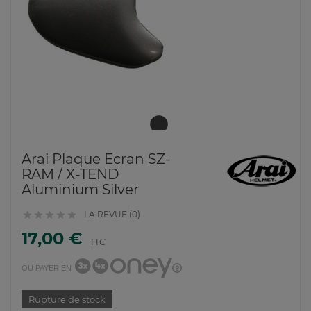
Arai Plaque Ecran SZ-
RAM / X-TEND
Aluminium Silver
LA REVUE (0)





17,00 €
TTC
OU PAYER EN
Rupture de stock