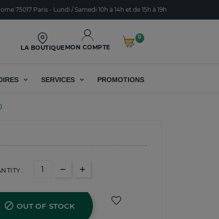
ome 75017 Paris - Lundi / Samedi 10h à 14h et de 15h à 19h
0
MON COMPTE
LA BOUTIQUE
OIRES
SERVICES
PROMOTIONS
0
NTITY :

OUT OF STOCK