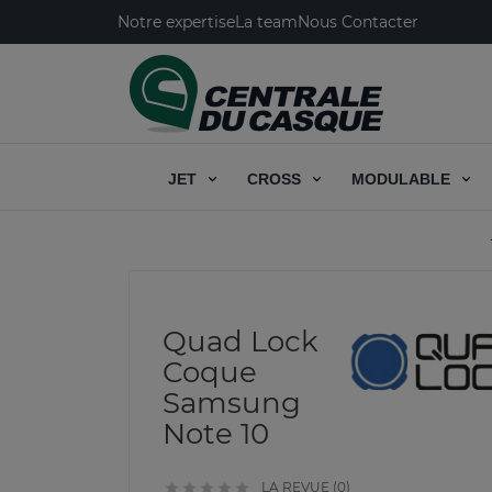
Notre expertise
La team
Nous Contacter
JET
CROSS
MODULABLE
Quad Lock
Coque
Samsung
Note 10
LA REVUE (0)




