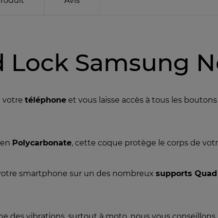
produit
Avis
 Lock Samsung No
à votre
téléphone
et vous laisse accès à tous les boutons e
n en
Polycarbonate
, cette coque protège le corps de vot
r votre smartphone sur un des nombreux
supports Quad
e des vibrations, surtout à moto, nous vous conseillons l