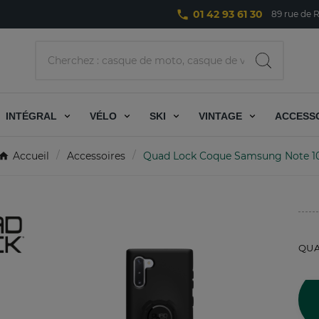
phone
01 42 93 61 30
89 rue de R
INTÉGRAL
VÉLO
SKI
VINTAGE
ACCESS
Accueil
Accessoires
Quad Lock Coque Samsung Note 1
QUA