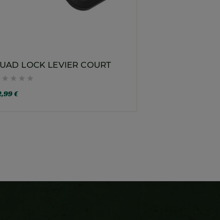
UAD LOCK LEVIER COURT





,99 €