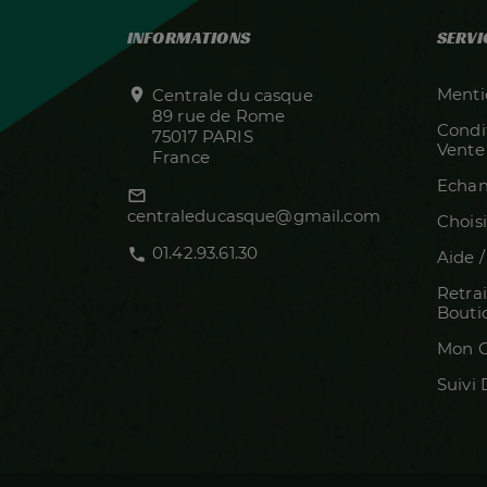
INFORMATIONS
SERVI
Menti

Centrale du casque
89 rue de Rome
Condi
75017 PARIS
Vente
France
Echan
mail_outline
centraleducasque@gmail.com
Choisi
01.42.93.61.30
call
Aide 
Retrai
Bouti
Mon C
Suivi