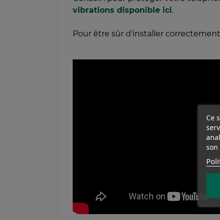
vibrations disponible ici
.
Pour être sûr d'installer correctemen
Ce s
serv
anal
son 
Poli