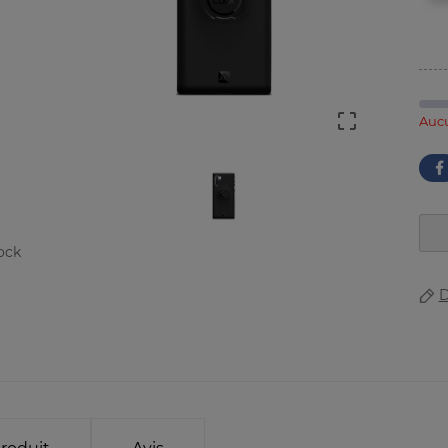

Aucu
ock
D