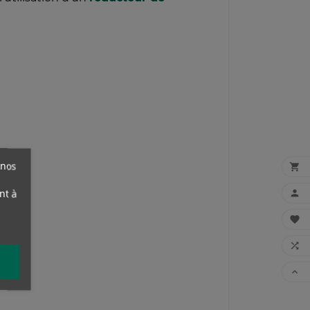
 nos

nt à



