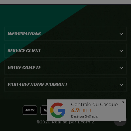
INFORMATIONS

SERVICE CLIENT

VOTRE COMPTE

PARTAGEZ NOTRE PASSION !

x
Centrale du Casque
4.7
Basé sur
540
avis
©2026 Réalisé par EcomiZ