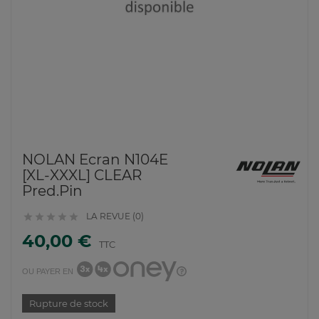
NOLAN Ecran N104E
[XL-XXXL] CLEAR
Pred.Pin
LA REVUE (0)





40,00 €
TTC
OU PAYER EN
Rupture de stock