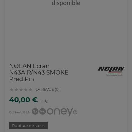
NOLAN Ecran
N43AIR/N43 SMOKE
Pred.Pin
LA REVUE (0)





40,00 €
TTC
OU PAYER EN
Rupture de stock