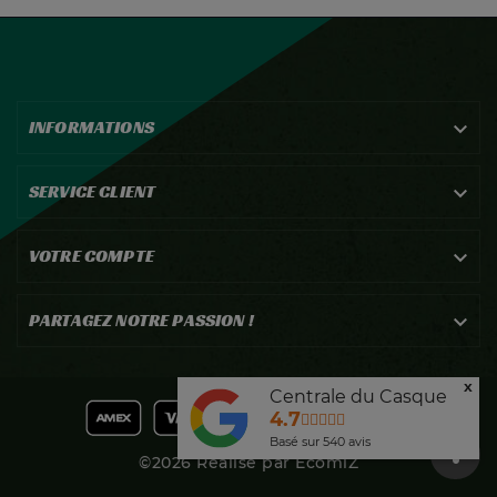
INFORMATIONS

SERVICE CLIENT

VOTRE COMPTE

PARTAGEZ NOTRE PASSION !

x
Centrale du Casque
4.7
Basé sur
540
avis
©2026 Réalisé par EcomiZ