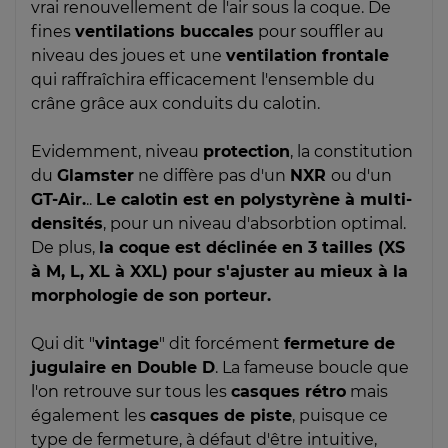
vrai renouvellement de l'air sous la coque. De
fines
ventilations buccales
pour souffler au
niveau des joues et une
ventilation frontale
qui raffraîchira efficacement l'ensemble du
crâne grâce aux conduits du calotin.
Evidemment, niveau
protection
, la constitution
du
Glamster
ne diffère pas d'un
NXR
ou d'un
GT-Air.
..
Le calotin est en polystyrène à multi-
densités
, pour un niveau d'absorbtion optimal.
De plus,
la coque est déclinée en 3 tailles (XS
à M, L, XL à XXL) pour s'ajuster au mieux à la
morphologie de son porteur.
Qui dit "
vintage
" dit forcément
fermeture de
jugulaire en Double D
. La fameuse boucle que
l'on retrouve sur tous les
casques rétro
mais
également les
casques de piste
, puisque ce
type de fermeture, à défaut d'être intuitive,