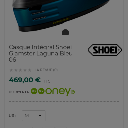
Casque Intégral Shoei
Glamster Laguna Bleu
06
LA REVUE (0)





469,00 €
TTC
OU PAYER EN
US :