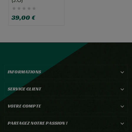
(J.O)





39,00 €
INFORMATIONS

SERVICE CLIENT

VOTRE COMPTE

PARTAGEZ NOTRE PASSION !
