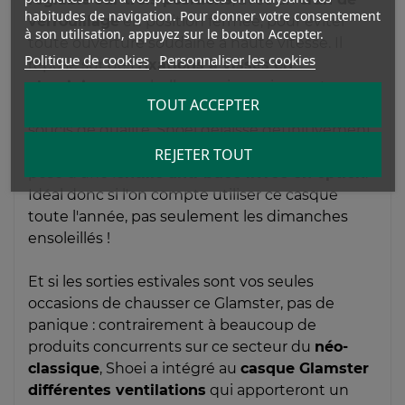
habitudes de navigation. Pour donner votre consentement
verrouillage
en position fermée, pour éviter
à son utilisation, appuyez sur le bouton Accepter.
toute ouverture soudaine à haute vitesse. Il
Politique de cookies
Personnaliser les cookies
repose sur des
fixations à visses en
aluminium
, une belle surprise qui apporte une
TOUT ACCEPTER
touche vintage à l'ensemble. Toujours par
soucis de qualité, Shoei délaisse définitivement
les traitements chimiques pour privilégier la
REJETER TOUT
pose d'une l
entille anti-buée livrée en option
.
Idéal donc si l'on compte utiliser ce casque
toute l'année, pas seulement les dimanches
ensoleillés !
Et si les sorties estivales sont vos seules
occasions de chausser ce Glamster, pas de
panique : contrairement à beaucoup de
produits concurrents sur ce secteur du
néo-
classique
, Shoei a intégré au
casque Glamster
différentes ventilations
qui apporteront un