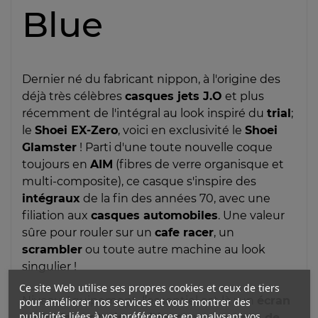
Blue
Dernier né du fabricant nippon, à l'origine des
déjà très célèbres
casques jets J.O
et plus
récemment de l'intégral au look inspiré du
trial
;
le
Shoei EX-Zero
, voici en exclusivité le
Shoei
Glamster
! Parti d'une toute nouvelle coque
toujours en
AIM
(fibres de verre organisque et
multi-composite), ce casque s'inspire des
intégraux
de la fin des années 70, avec une
filiation aux
casques automobiles
. Une valeur
sûre pour rouler sur un
cafe racer
, un
scrambler
ou toute autre machine au look
singulier !
Ce site Web utilise ses propres cookies et ceux de tiers
Niveau équipement, l'essentiel est là : un
écran
pour améliorer nos services et vous montrer des
publicités liées à vos préférences en analysant vos
réglable sur trois positions
, avec un
cran de