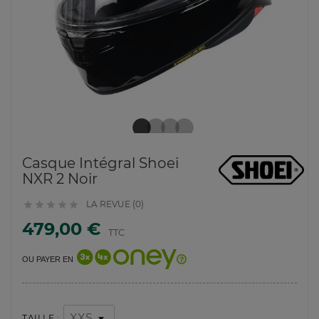
Casque Intégral Shoei
NXR 2 Noir
LA REVUE (0)





479,00 €
TTC
OU PAYER EN
TAILLE :