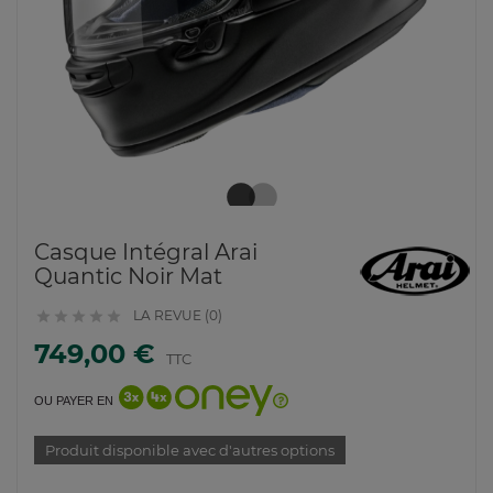
Casque Intégral Arai
Quantic Noir Mat
LA REVUE (0)





749,00 €
TTC
OU PAYER EN
Produit disponible avec d'autres options