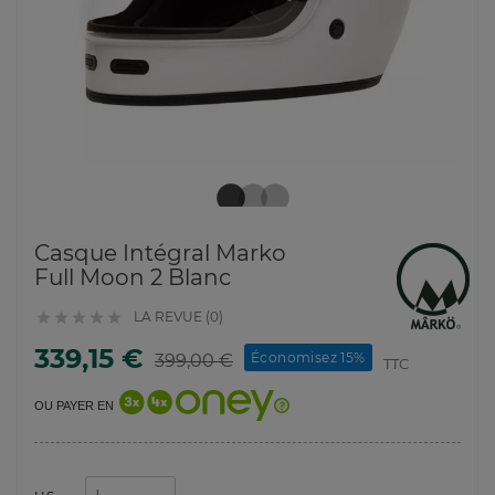
Casque Intégral Marko
Full Moon 2 Blanc
LA REVUE (0)





339,15 €
Économisez 15%
399,00 €
TTC
OU PAYER EN