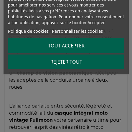
Blanc
pour améliorer nos services et vous montrer des
publicités liées à vos préférences en analysant vos
habitudes de navigation. Pour donner votre consentement
à son utilisation, appuyez sur le bouton Accepter.
Découvrez le
c
asque intégral Full Moon
, un
Politique de cookies
Personnaliser les cookies
hommage moderne aux casques intégraux
emblématiques des années 60, conçu avec une
TOUT ACCEPTER
coque en fibre de verre pour une protection
accrue et une mentonnière profilée pour une
REJETER TOUT
sécurité optimale. Sa conception unique offre
un
champ de vision panoramique
, idéal pour
les adeptes de la conduite urbaine à deux
roues.
L'alliance parfaite entre sécurité, légèreté et
commodité fait du
casque Intégral moto
vintage Fullmoon
votre partenaire ultime pour
retrouver l'esprit des virées rétro à moto.