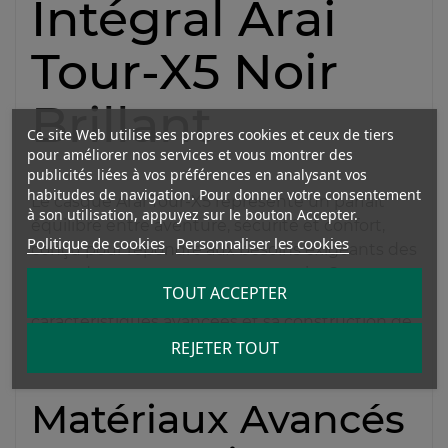
Intégral Arai
Tour-X5 Noir
Brillant
Ce site Web utilise ses propres cookies et ceux de tiers
pour améliorer nos services et vous montrer des
publicités liées à vos préférences en analysant vos
habitudes de navigation. Pour donner votre consentement
Le casque Arai Tour-X5 représente un parfait
à son utilisation, appuyez sur le bouton Accepter.
équilibre entre aventure, sécurité et confort,
Politique de cookies
Personnaliser les cookies
conçu pour répondre aux besoins exigeants des
motards sur route et en tout-terrain. Ce casque,
TOUT ACCEPTER
certifié ECE 22.06, se distingue par ses
caractéristiques avancées et sa construction de
qualité.
REJETER TOUT
Matériaux Avancés