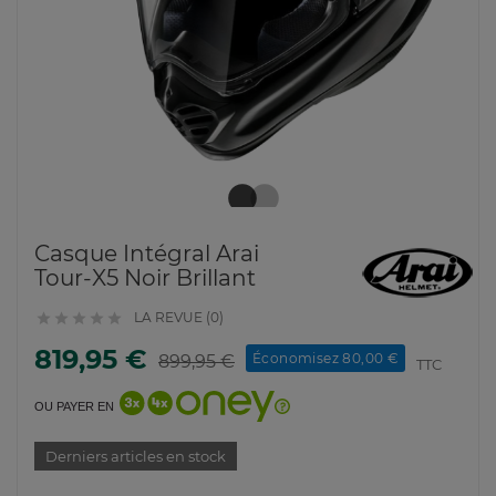
Casque Intégral Arai
Tour-X5 Noir Brillant
LA REVUE (0)





819,95 €
Économisez 80,00 €
899,95 €
TTC
OU PAYER EN
Derniers articles en stock