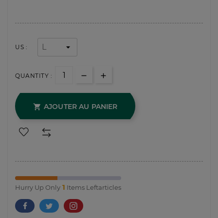
US :
QUANTITY :
AJOUTER AU PANIER

1
Hurry Up Only
Items Leftarticles