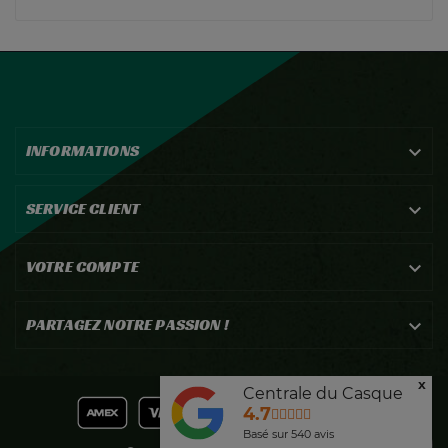
INFORMATIONS

SERVICE CLIENT

VOTRE COMPTE

PARTAGEZ NOTRE PASSION !

x
Centrale du Casque
4.7
Basé sur
540
avis