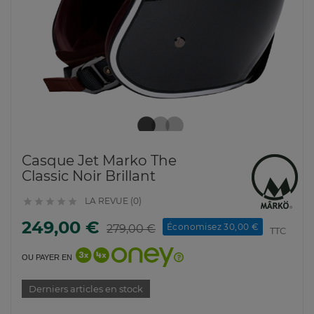
Casque Jet Marko The
Classic Noir Brillant
LA REVUE (0)





249,00 €
Économisez 30,00 €
279,00 €
TTC
OU PAYER EN
Derniers articles en stock