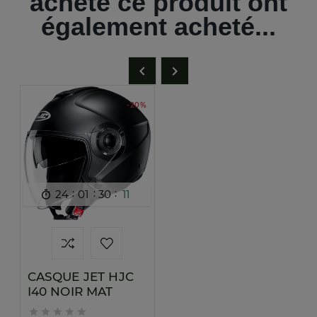
acheté ce produit ont
également acheté...


-20%
:
:
:
24
01
30
10

CASQUE JET HJC
I40 NOIR MAT




