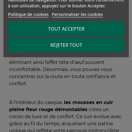
intégrant des caractéristiques innovantes pour
à son utilisation, appuyez sur le bouton Accepter.
une expérience de conduite supérieure.
Politique de cookies
Personnaliser les cookies
La clé de l'exceptionnel ajustement de The
TOUT ACCEPTER
Classic réside dans sa conception novatrice
comprenant
5 tailles de coque
. Cette
REJETER TOUT
technologie assure un ajustement parfait en
suivant les contours naturels de votre tête,
éliminant ainsi l'effet tête d’œuf souvent
inconfortable. Désormais, vous pouvez vous
concentrer sur la route en toute confiance et
confort.
À l'intérieur du casque,
les mousses en cuir
pleine fleur rouge démontables
crées un
cocon de luxe et de confort. Ce cuir évolue avec
grâce au fil du temps, acquérant une patine
unique qui reflète votre parcours motocycliste