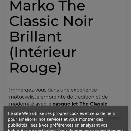
Marko The
Classic Noir
Brillant
(Intérieur
Rouge)
Immergez-vous dans une expérience
motocycliste empreinte de tradition et de
modernité avec le
casque jet The Classic
.
Inspiré par l'essence des mouvements
Café
Ce site Web utilise ses propres cookies et ceux de tiers
racer, bobber et scrambler,
ce
casque vintage
pour améliorer nos services et vous montrer des
publicités liées à vos préférences en analysant vos
incarne l'âme de l'ère classique tout en
habitudes de navigation. Pour donner votre consentement