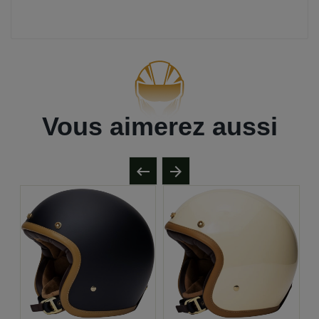
Vous aimerez aussi

arrow_forward