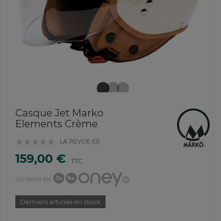
Casque Jet Marko
Elements Crème
LA REVUE (0)





159,00 €
TTC
OU PAYER EN
Derniers articles en stock