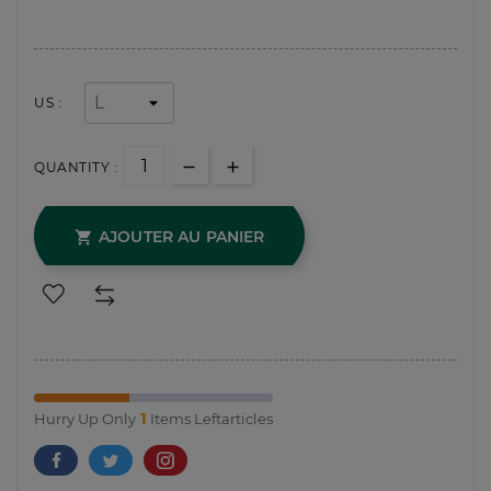
US :
QUANTITY :
AJOUTER AU PANIER

1
Hurry Up Only
Items Leftarticles