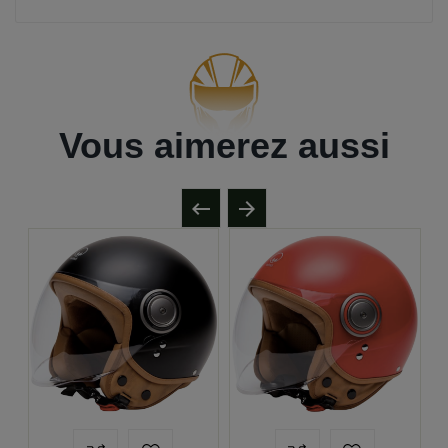
Vous aimerez aussi

arrow_forward