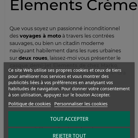
Elements Crème
Que vous soyez un passionné inconditionnel
des
voyages à moto
à travers les contrées
sauvages, ou bien un citadin moderne
naviguant habilement dans les rues urbaines
sur
deux roues
, laissez-moi vous présenter le
casque demi-jet Elements de chez Marko
,
Ce site Web utilise ses propres cookies et ceux de tiers
une véritable œuvre d'ingénierie qui deviendra
pour améliorer nos services et vous montrer des
votre compagnon indispensable pour
publicités liées à vos préférences en analysant vos
demeurer frais et serein, même lors des
habitudes de navigation. Pour donner votre consentement
à son utilisation, appuyez sur le bouton Accepter.
journées estivales les plus torrides.
Politique de cookies
Personnaliser les cookies
Imaginez-vous chevauchant votre scooter, le
TOUT ACCEPTER
vent chaud de l'été caressant votre peau, et
votre esprit libre se fondant dans le panorama
REJETER TOUT
époustouflant de la route qui s'étend devant