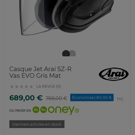
Casque Jet Arai SZ-R
Vas EVO Gris Mat
LA REVUE (0)





689,00 €
Économisez 80,00 €
769,00 €
TTC
OU PAYER EN
Derniers articles en stock