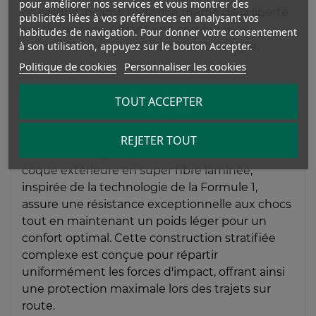
pour améliorer nos services et vous montrer des
ce casque incarne l'essence même de la liberté
publicités liées à vos préférences en analysant vos
sur deux roues, offrant une combinaison
habitudes de navigation. Pour donner votre consentement
à son utilisation, appuyez sur le bouton Accepter.
parfaite de sécurité, de confort et de style.
Politique de cookies
Personnaliser les cookies
Une Protection de Pointe
TOUT ACCEPTER
Certifié selon la norme ECE 22.06, le SZ-R VAS
REJETER TOUT
EVO offre une protection de classe mondiale. Sa
coque extérieure en super fibre laminée,
inspirée de la technologie de la Formule 1,
assure une résistance exceptionnelle aux chocs
tout en maintenant un poids léger pour un
confort optimal. Cette construction stratifiée
complexe est conçue pour répartir
uniformément les forces d'impact, offrant ainsi
une protection maximale lors des trajets sur
route.