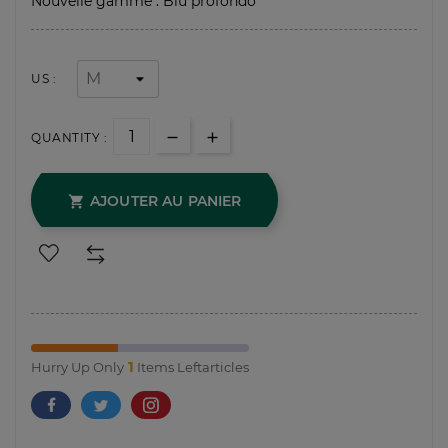
Nouvelle gamme : Blu profondo
US :
QUANTITY :
AJOUTER AU PANIER

1
Hurry Up Only
Items Leftarticles