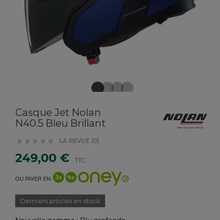
Casque Jet Nolan
N40.5 Bleu Brillant
LA REVUE (0)





249,00 €
TTC
OU PAYER EN
Derniers articles en stock