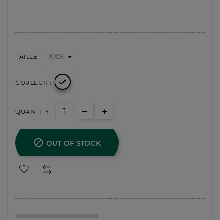
TAILLE :

COULEUR :
QUANTITY :

OUT OF STOCK