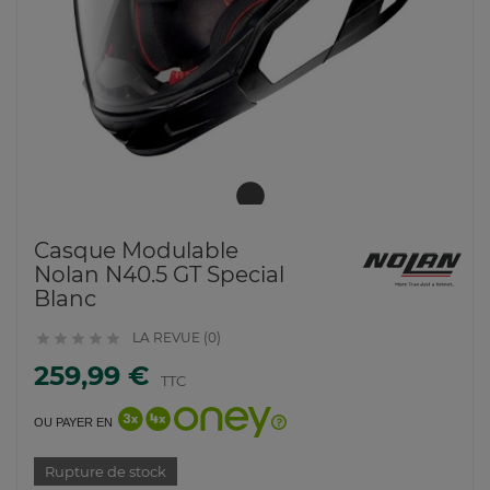
Casque Modulable
Nolan N40.5 GT Special
Blanc
LA REVUE (0)





259,99 €
TTC
OU PAYER EN
Rupture de stock