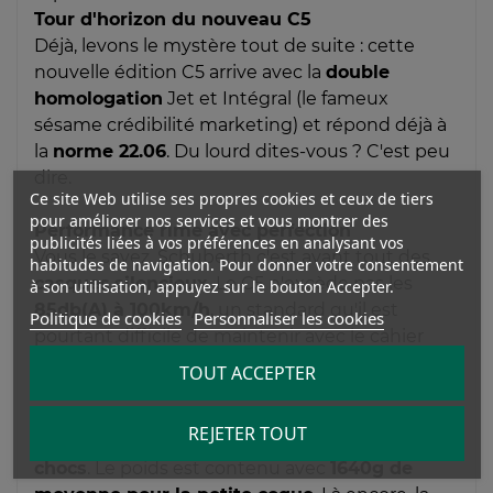
Tour d'horizon du nouveau C5
Déjà, levons le mystère tout de suite : cette
nouvelle édition C5 arrive avec la
double
homologation
Jet et Intégral (le fameux
sésame crédibilité marketing) et répond déjà à
la
norme 22.06
. Du lourd dites-vous ? C'est peu
dire.
Ce site Web utilise ses propres cookies et ceux de tiers
pour améliorer nos services et vous montrer des
Performance rime avec perfection
publicités liées à vos préférences en analysant vos
Vous le savez, Schuberth c'est avant tout des
habitudes de navigation. Pour donner votre consentement
casques
silencieux
. Le C5 n'excède pas les
à son utilisation, appuyez sur le bouton Accepter.
85db(A) à 100km/h
, un standard qu'il est
Politique de cookies
Personnaliser les cookies
pourtant difficile de maintenir avec le cahier
des charges de la nouvelle norme. La coque est
TOUT ACCEPTER
fabriquée avec un tout nouveau matériau, le
DFP
, composé de fibres de verre et de carbone
REJETER TOUT
renforcé pour un
meilleur amortissement des
chocs
. Le poids est contenu avec
1640g de