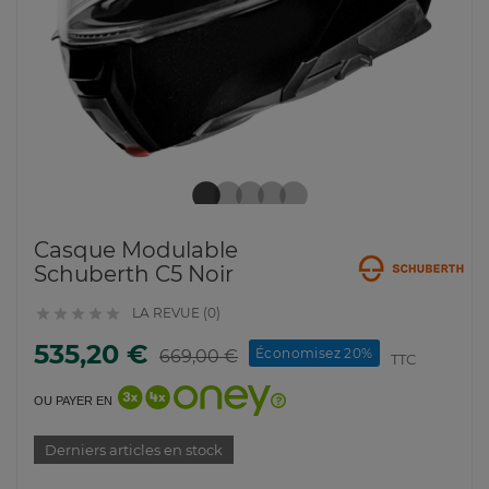
Casque Modulable
Schuberth C5 Noir
LA REVUE (0)





535,20 €
Économisez 20%
669,00 €
TTC
OU PAYER EN
Derniers articles en stock