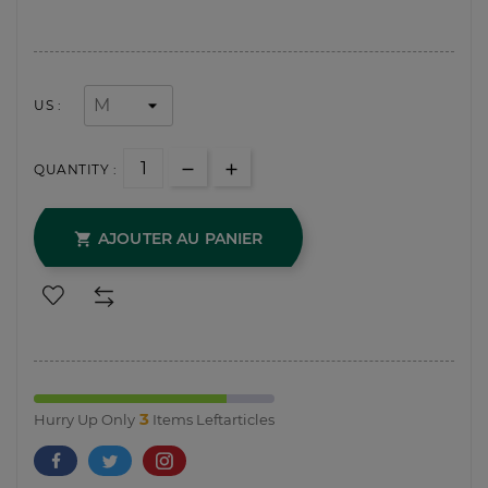
US :
QUANTITY :
AJOUTER AU PANIER

3
Hurry Up Only
Items Leftarticles