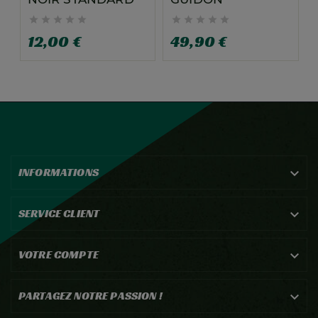










12,00 €
49,90 €
INFORMATIONS

SERVICE CLIENT

VOTRE COMPTE

PARTAGEZ NOTRE PASSION !
