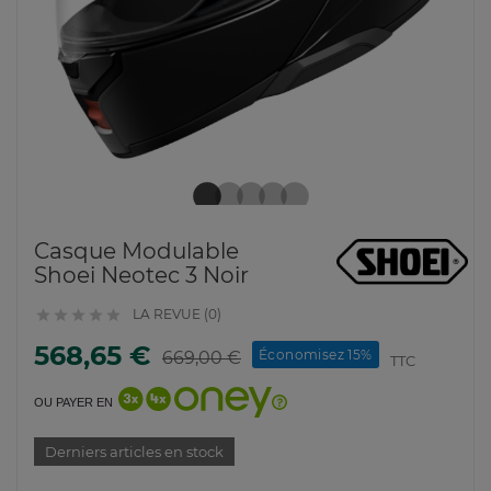
Casque Modulable
Shoei Neotec 3 Noir
LA REVUE (0)





568,65 €
Économisez 15%
669,00 €
TTC
OU PAYER EN
Derniers articles en stock