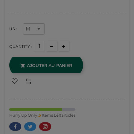
US :
QUANTITY :
AJOUTER AU PANIER

3
Hurry Up Only
Items Leftarticles