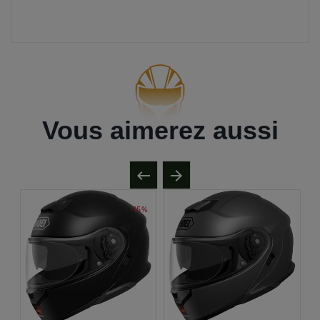
Vous aimerez aussi

arrow_forward
-15%