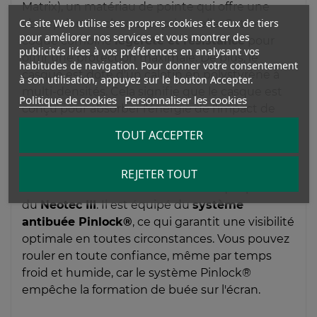
Matrix), un matériau de pointe qui offre une
Ce site Web utilise ses propres cookies et ceux de tiers
absorption de choc exceptionnelle. Cette
pour améliorer nos services et vous montrer des
coque combine
légèreté et résistance
pour
publicités liées à vos préférences en analysant vos
offrir une protection maximale. De plus, le
habitudes de navigation. Pour donner votre consentement
casque est doté d'un calotin en polystyrène à
à son utilisation, appuyez sur le bouton Accepter.
multi-densités. Cela signifie que le casque est
Politique de cookies
Personnaliser les cookies
conçu pour absorber l'énergie de l'impact de
manière uniforme, améliorant ainsi la sécurité
TOUT ACCEPTER
tout en offrant un confort supérieur.
REJETER TOUT
L'écran CNS-3C est une caractéristique phare
du
Neotec III
. Il est équipé du
système
antibuée Pinlock®
, ce qui garantit une visibilité
optimale en toutes circonstances. Vous pouvez
rouler en toute confiance, même par temps
froid et humide, car le système Pinlock®
empêche la formation de buée sur l'écran.