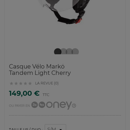
Casque Vélo Markö
Tandem Light Cherry
LA REVUE (0)





149,00 €
TTC
OU PAYER EN
TAILLE US / DUO :