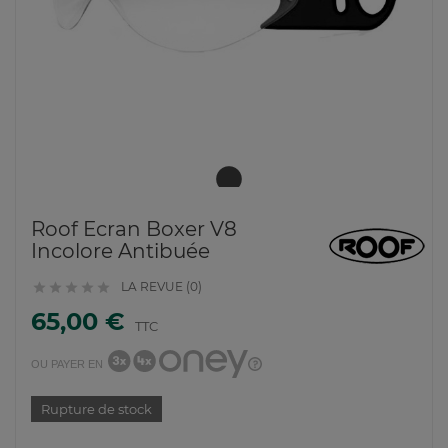
Roof Ecran Boxer V8
Incolore Antibuée
LA REVUE (0)





65,00 €
TTC
OU PAYER EN
Rupture de stock