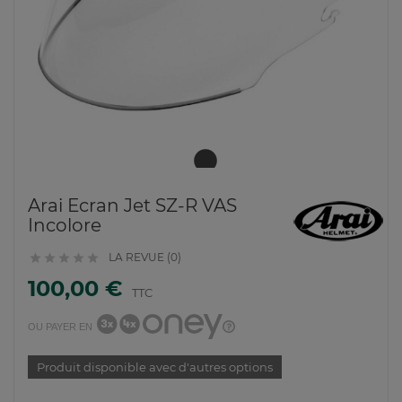
Arai Ecran Jet SZ-R VAS
Incolore
LA REVUE (0)





100,00 €
TTC
OU PAYER EN
Produit disponible avec d'autres options