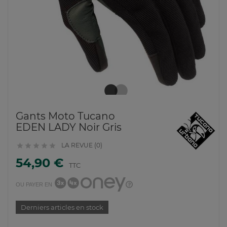
Gants Moto Tucano
EDEN LADY Noir Gris
LA REVUE (0)





54,90 €
TTC
OU PAYER EN
Derniers articles en stock