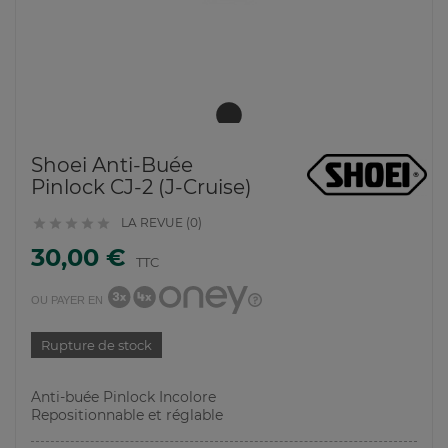
Shoei Anti-Buée
Pinlock CJ-2 (J-Cruise)
LA REVUE (0)





30,00 €
TTC
OU PAYER EN
Rupture de stock
Anti-buée Pinlock Incolore
Repositionnable et réglable