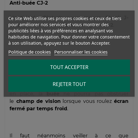
Anti-buée CJ-2
L'anti-buée Pinlock
pour
casque
Shoei J-
Ce site Web utilise ses propres cookies et ceux de tiers
pour améliorer nos services et vous montrer des
Cruise
s'installe sur
l'écran d'origine CJ-2
.
publicités liées à vos préférences en analysant vos
habitudes de navigation. Pour donner votre consentement
à son utilisation, appuyez sur le bouton Accepter.
Politique de cookies
Personnaliser les cookies
TOUT ACCEPTER
L'anti-buée s'installe entre
les
deux
tétons
excentriques
situés de part et
REJETER TOUT
d'autre de l'écran, sur la
face
interne
. Une fois
en place, la
buée
ne pourra pas obstruer
le
champ de vision
lorsque vous roulez
écran
fermé par temps froid
.
Il faut néanmoins veiller à ce que