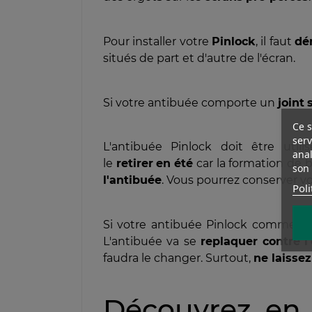
Pour installer votre
Pinlock
, il faut
dé
situés de part et d'autre de l'écran.
Si votre antibuée comporte un
joint
Ce s
serv
L'antibuée Pinlock doit être util
anal
le
retirer
en
été
car la formation de b
son 
l'antibuée
. Vous pourrez conserver v
Poli
Si votre antibuée Pinlock commen
L'antibuée va se
replaquer
contre
l
faudra le changer. Surtout,
ne laisse
Découvrez en 