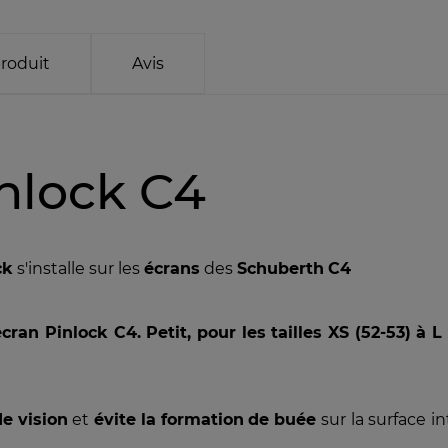
produit
Avis
nlock C4
ck
s'installe sur les
écrans
des
Schuberth
C4
écran Pinlock C4. Petit, pour les tailles XS (52-53) à L
de
vision
et
évite
la
formation
de
buée
sur la surface i