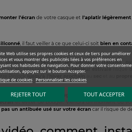
monter l'écran
de votre casque et
l'aplatir
légèrement
siliconné
, il faut veiller à ce que celui-ci soit
bien en conta
ite Web utilise ses propres cookies et ceux de tiers pour améliorer
ices et vous montrer des publicités liées à vos préférences en
isé
uniquement pendant les périodes fraîches o
ysant vos habitudes de navigation. Pour donner votre consenteme
uée y est plus rare. De plus, la
chaleur
estivale
risque 
utilisation, appuyez sur le bouton Accepter.
otre Pinlock
jusqu'à l'hiver prochain
au
sec
et au
propr
tique de cookies
Personnaliser les cookies
REJETER TOUT
TOUT ACCEPTER
ce à
prendre du jeu et bouger
, il faut vite
revisser
le
'écran
et éviter de bouger. Viendra un moment où votre
z pas un antibuée usé sur votre écran
car il risque de d
vidéo comment install