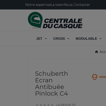
Notre expertise
La team
Nous Contacter
JET
CROSS
MODULABLE
Acc
Schuberth
Ecran
Antibuée
Pinlock C4
LA REVUE (0)




