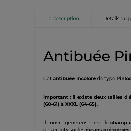
La description
Détails du 
Antibuée Pi
Cet
antibuée incolore
de type
Pinlo
Important : il existe deux tailles d'
(60-61) à XXXL (64-65).
Il couvre généreusement le
champ
des ergot
s
sur les
écrans
pré-percés
.