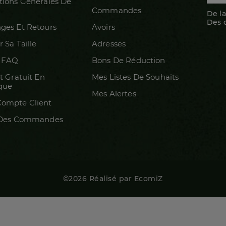
tions Générales De
Commandes
De la
Des 
ges Et Retours
Avoirs
r Sa Taille
Adresses
/ FAQ
Bons De Réduction
t Gratuit En
Mes Listes De Souhaits
que
Mes Alertes
ompte Client
 Des Commandes
©2026 Réalisé par EcomiZ