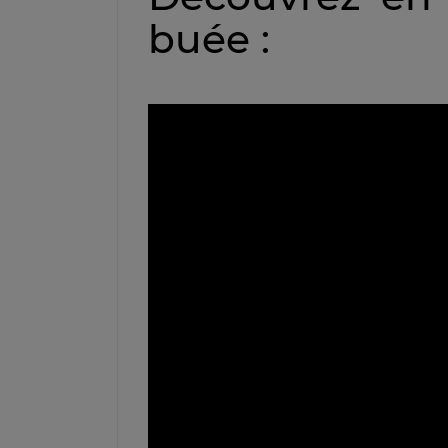
buée :