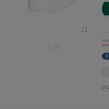

Aucu
D