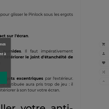
pour glisser le Pinlock sous les ergots
ct sur l'écran
.
 nos

u humides
. Il faut impérativement
nt à

de
détériorer
le joint d'étanchéité de
e
.


s ergots excentriques
par l'extérieur.

 antibuée aura pris trop de jeu : il
étériorer à son tour votre écran.
er votre anti-