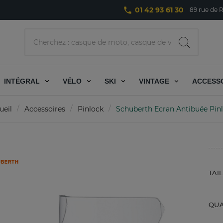
phone
01 42 93 61 30
89 rue de R
INTÉGRAL
VÉLO
SKI
VINTAGE
ACCESS
ueil
Accessoires
Pinlock
Schuberth Ecran Antibuée Pin
TAIL
QUA