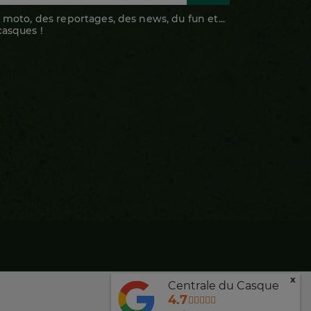
 moto, des reportages, des news, du fun et...
casques !
x
Centrale du Casque
4.7