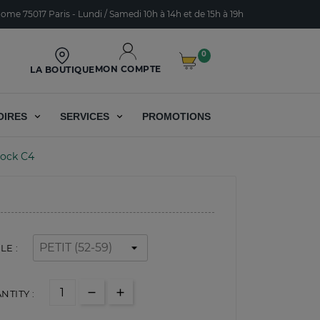
ome 75017 Paris - Lundi / Samedi 10h à 14h et de 15h à 19h
0
MON COMPTE
LA BOUTIQUE
OIRES
SERVICES
PROMOTIONS
lock C4
LE :
NTITY :