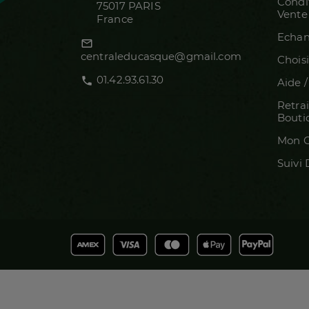
Condi
75017 PARIS
Vente
France
Echan
mail_outline
centraleducasque@gmail.com
Choisi
01.42.93.61.30
call
Aide 
Retrai
Bouti
Mon C
Suivi