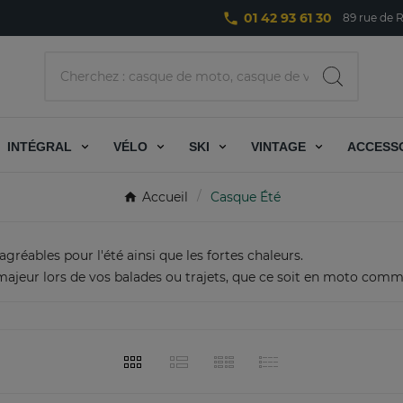
phone
01 42 93 61 30
89 rue de R
INTÉGRAL
VÉLO
SKI
VINTAGE
ACCESS
Accueil
Casque Été
gréables pour l'été ainsi que les fortes chaleurs.
ut majeur lors de vos balades ou trajets, que ce soit en moto com