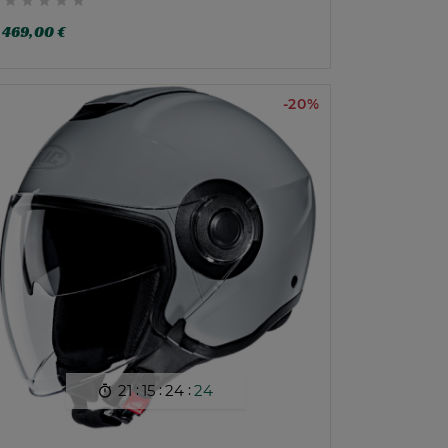





469,00 €
-20%
:
:
:
21
15
24
22
