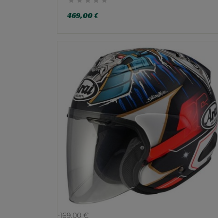





469,00 €
-169,00 €