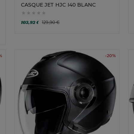
CASQUE JET HJC I40 BLANC





103,92 €
129,90 €
%
-20%