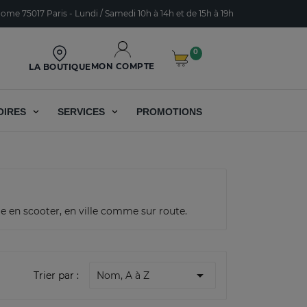
ome 75017 Paris - Lundi / Samedi 10h à 14h et de 15h à 19h
0
MON COMPTE
LA BOUTIQUE
OIRES
SERVICES
PROMOTIONS
me en scooter, en ville comme sur route.

Trier par :
Nom, A à Z