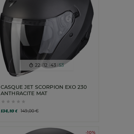
:
:
:
22
12
43
51

CASQUE JET SCORPION EXO 230
ANTHRACITE MAT





134,10 €
149,00 €
-10%