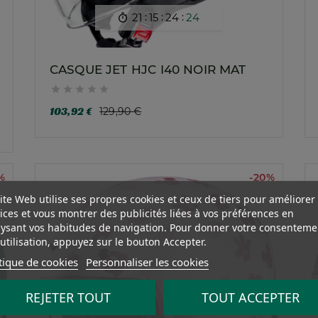
:
:
:
21
15
24
22

CASQUE JET HJC I40 NOIR MAT





103,92 €
129,90 €
%
-20%
ite Web utilise ses propres cookies et ceux de tiers pour améliorer
ices et vous montrer des publicités liées à vos préférences en
ysant vos habitudes de navigation. Pour donner votre consenteme
utilisation, appuyez sur le bouton Accepter.
tique de cookies
Personnaliser les cookies
REJETER TOUT
TOUT ACCEPTER