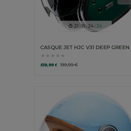
:
:
:
21
15
24
22

CASQUE JET HJC V31 DEEP GREEN





159,99 €
199,99 €