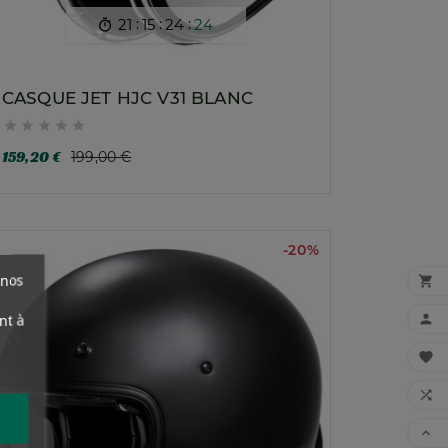
:
:
:
21
15
24
22

CASQUE JET HJC V31 BLANC





159,20 €
199,00 €
-20%
 nos

nt à



