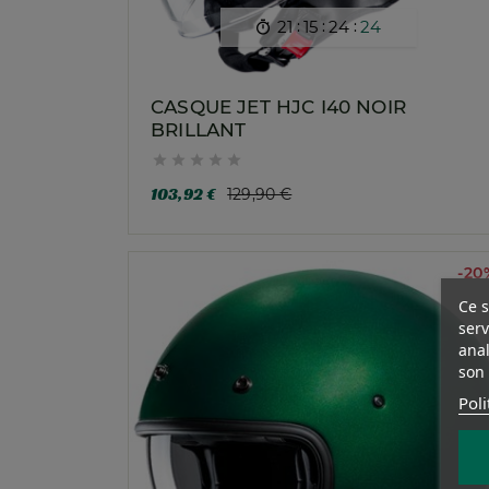
:
:
:
21
15
24
22

CASQUE JET HJC I40 NOIR
BRILLANT





103,92 €
129,90 €
-20
Ce s
serv
anal
son 
Poli