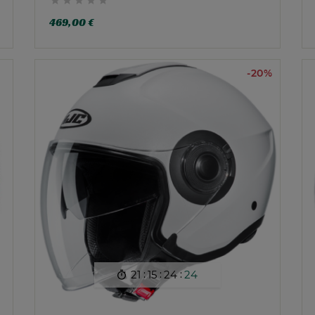





469,00 €
-20%
:
:
:
21
15
24
22
