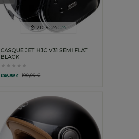
:
:
:
21
15
24
22

CASQUE JET HJC V31 SEMI FLAT
BLACK





159,99 €
199,99 €