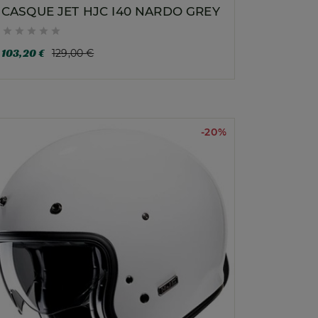
CASQUE JET HJC I40 NARDO GREY





103,20 €
129,00 €
-20%