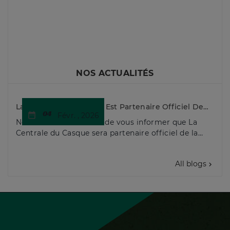
Cosmo Connected
Destockage
DIEZZ
NOS ACTUALITÉS
La Centrale Du Casque Est Partenaire Officiel De
04
L'Enduropale Du Touquet 2026
date_range
Févr. ,
2026
Nous sommes heureux de vous informer que La
Centrale du Casque sera partenaire officiel de la
50ème de l'Enduropale du Touquet-Paris-Plage.
Cette ...
All blogs
