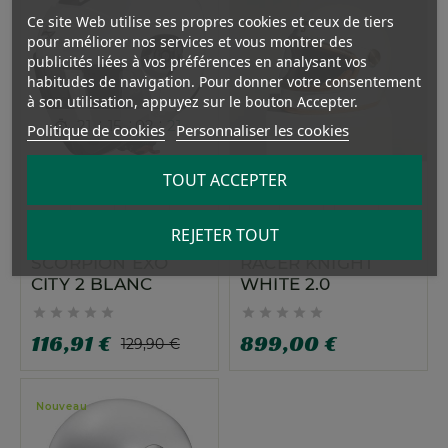
Ce site Web utilise ses propres cookies et ceux de tiers
pour améliorer nos services et vous montrer des
publicités liées à vos préférences en analysant vos
habitudes de navigation. Pour donner votre consentement
à son utilisation, appuyez sur le bouton Accepter.
:
:
:
21
15
02
20

Politique de cookies
Personnaliser les cookies
TOUT ACCEPTER
REJETER TOUT
CASQUE JET
HEDON HEROINE
SCORPION EXO
RACER KNIGHT
CITY 2 BLANC
WHITE 2.0










116,91 €
899,00 €
129,90 €
Nouveau