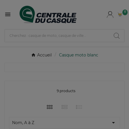
0

Accueil
Casque moto blanc
9 products

Nom, A à Z