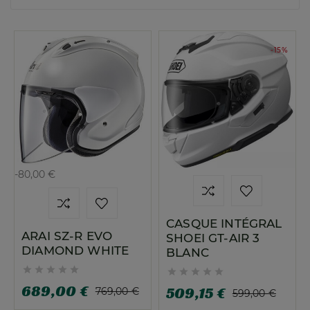
-15%
-80,00 €
CASQUE INTÉGRAL
ARAI SZ-R EVO
SHOEI GT-AIR 3
DIAMOND WHITE
BLANC










689,00 €
509,15 €
769,00 €
599,00 €