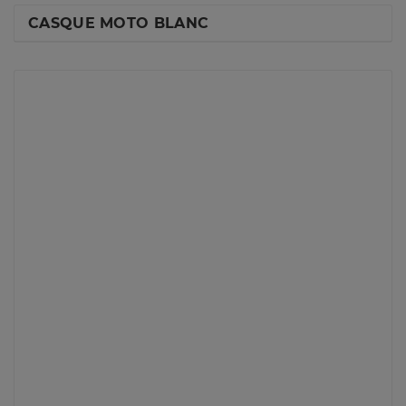
CASQUE MOTO BLANC
MARQUES
ABUS
ARAI
BELL
BIHR
CARDO
FOURNISSEURS
ARAI
CARDO