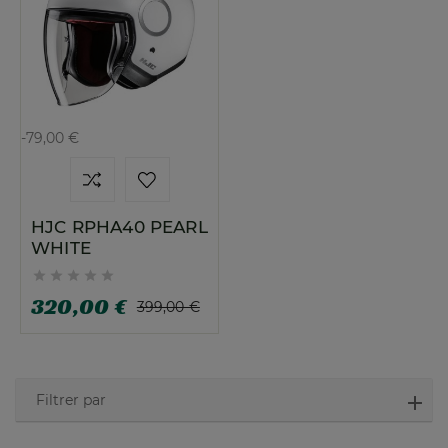
-79,00 €
HJC RPHA40 PEARL
WHITE





320,00 €
399,00 €
Filtrer par