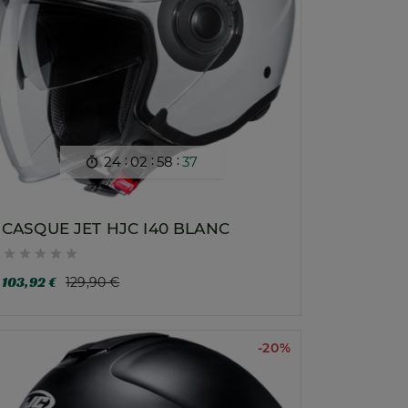
:
:
:
24
02
58
35

CASQUE JET HJC I40 BLANC





103,92 €
129,90 €
-20%