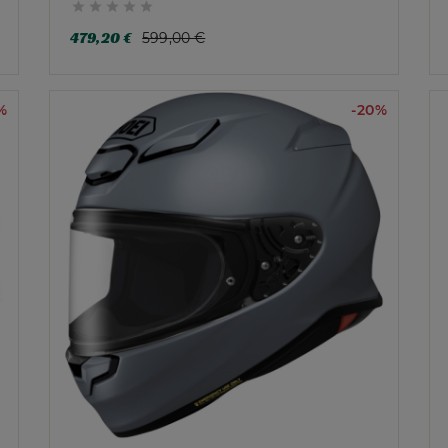





479,20 €
599,00 €
%
-20%