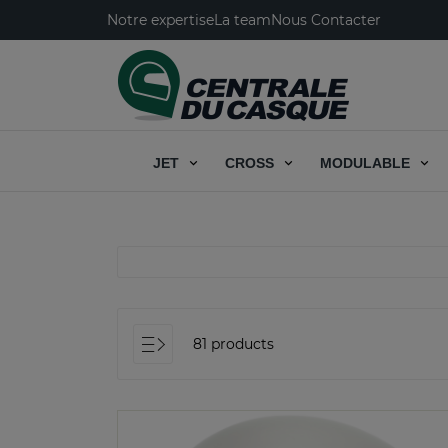
Notre expertise
La team
Nous Contacter
JET
CROSS
MODULABLE
81 products