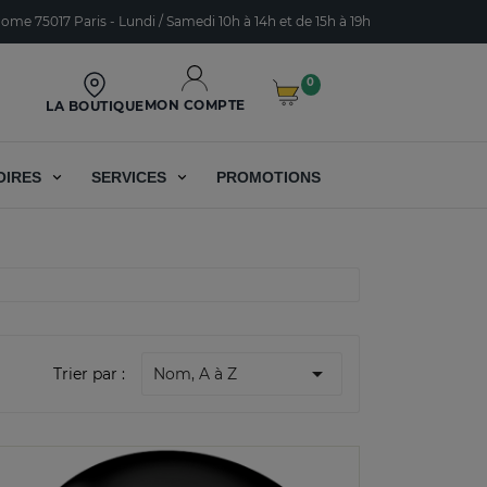
ome 75017 Paris - Lundi / Samedi 10h à 14h et de 15h à 19h
0
MON COMPTE
LA BOUTIQUE
OIRES
SERVICES
PROMOTIONS

Trier par :
Nom, A à Z