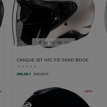
:
:
:
24
02
58
35

CASQUE JET HJC F31 SAND BEIGE





199,20 €
249,00 €
%
-20%