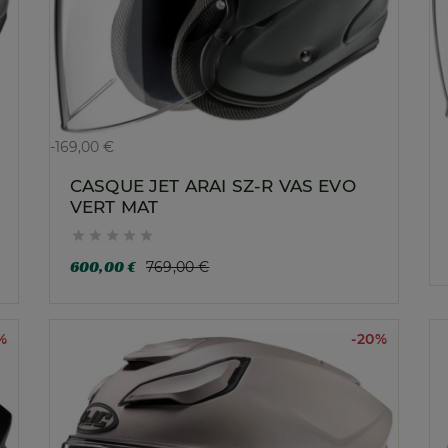
-169,00 €
CASQUE JET ARAI SZ-R VAS EVO
VERT MAT





600,00 €
769,00 €
%
-20%