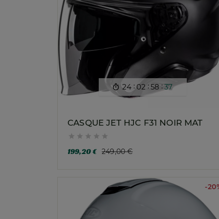
:
:
:
24
02
58
35

CASQUE JET HJC F31 NOIR MAT





199,20 €
249,00 €
-20