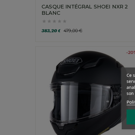
CASQUE INTÉGRAL SHOEI NXR 2
BLANC





383,20 €
479,00 €
-20
Ce s
serv
anal
son 
Poli