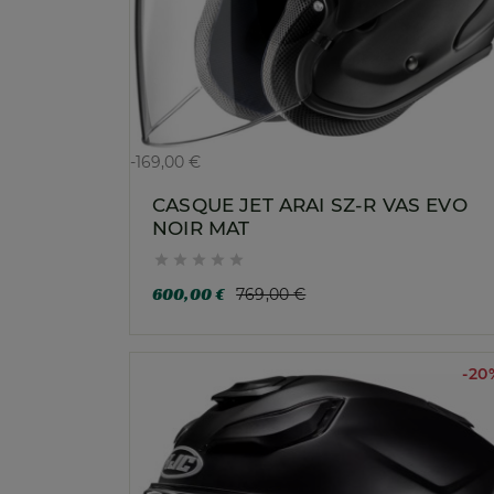
-169,00 €
CASQUE JET ARAI SZ-R VAS EVO
NOIR MAT





600,00 €
769,00 €
-20