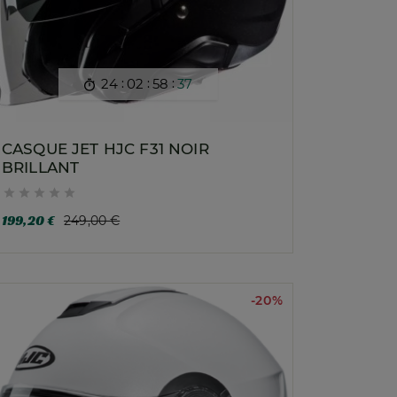
:
:
:
24
02
58
35

CASQUE JET HJC F31 NOIR
BRILLANT





199,20 €
249,00 €
-20%