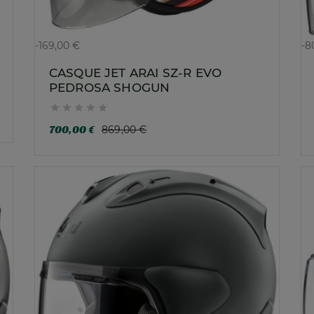
-169,00 €
-8
CASQUE JET ARAI SZ-R EVO
PEDROSA SHOGUN





700,00 €
869,00 €