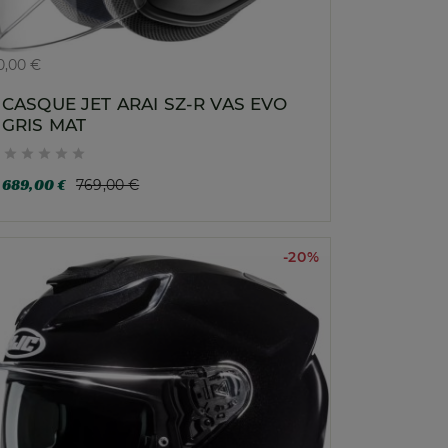
0,00 €
CASQUE JET ARAI SZ-R VAS EVO
GRIS MAT





689,00 €
769,00 €
-20%