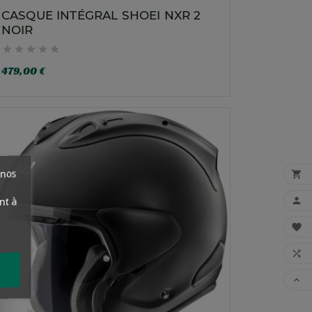
CASQUE INTÉGRAL SHOEI NXR 2
NOIR





479,00 €
 nos

nt à



