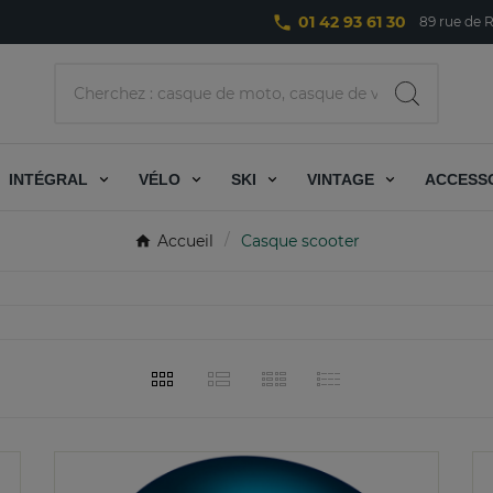
phone
01 42 93 61 30
89 rue de R
INTÉGRAL
VÉLO
SKI
VINTAGE
ACCESS
Accueil
Casque scooter