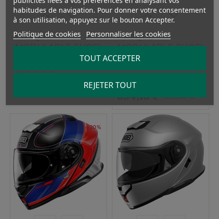
publicités liées à vos préférences en analysant vos
habitudes de navigation. Pour donner votre consentement
à son utilisation, appuyez sur le bouton Accepter.
Politique de cookies
Personnaliser les cookies
CASQUE
CASQUE
MODULABLE SHOEI
MODULABLE SHOEI
NEOTEC 3 NOIR
NEOTEC 3 NOIR
TOUT ACCEPTER
MAT










568,65 €
REJETER TOUT
669,00 €
594,15 €
699,00 €
-20%