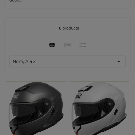
8 products

Nom, A à Z