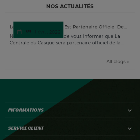
NOS ACTUALITÉS
La Centrale Du Casque Est Partenaire Officiel De
04
L'Enduropale Du Touquet 2026
date_range
Févr. ,
2026
Nous sommes heureux de vous informer que La
Centrale du Casque sera partenaire officiel de la
50ème de l'Enduropale du Touquet-Paris-Plage.
Cette ...
All blogs

INFORMATIONS

SERVICE CLIENT
