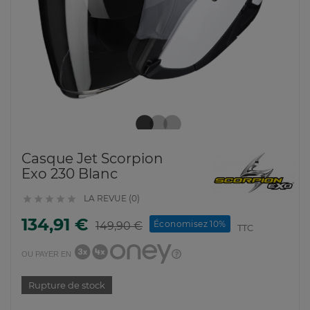
Casque Jet Scorpion
Exo 230 Blanc
LA REVUE (0)





134,91 €
Économisez 10%
149,90 €
TTC
OU PAYER EN
Rupture de stock