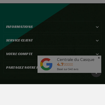
INFORMATIONS

SERVICE CLIENT

VOTRE COMPTE

x
Centrale du Casque
4.7
PARTAGEZ NOTRE PASSION !

Basé sur
540
avis
©2026 Réalisé par EcomiZ