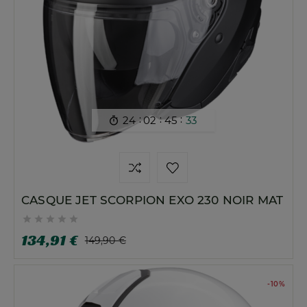
:
:
:
24
02
45
32

CASQUE JET SCORPION EXO 230 NOIR MAT





134,91 €
149,90 €
-10%