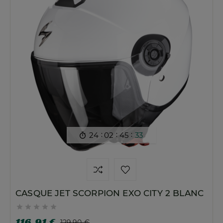
:
:
:
24
02
45
32

CASQUE JET SCORPION EXO CITY 2 BLANC





116,91 €
129,90 €