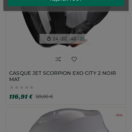
:
:
:
24
02
45
32

CASQUE JET SCORPION EXO CITY 2 NOIR
MAT





116,91 €
129,90 €
-10%