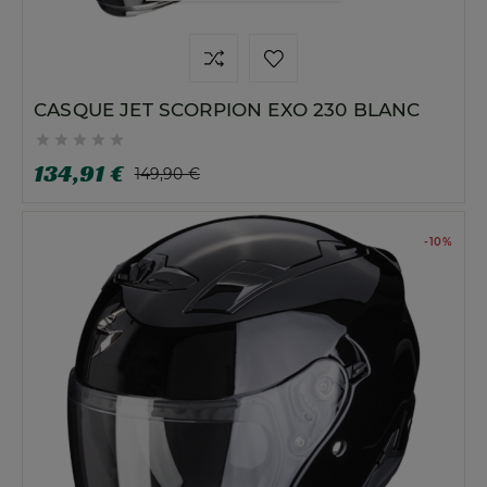
CASQUE JET SCORPION EXO 230 BLANC





134,91 €
149,90 €
-10%