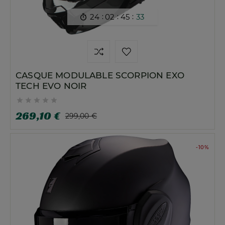
:
:
:
24
02
45
32

CASQUE MODULABLE SCORPION EXO
TECH EVO NOIR





269,10 €
299,00 €
-10%