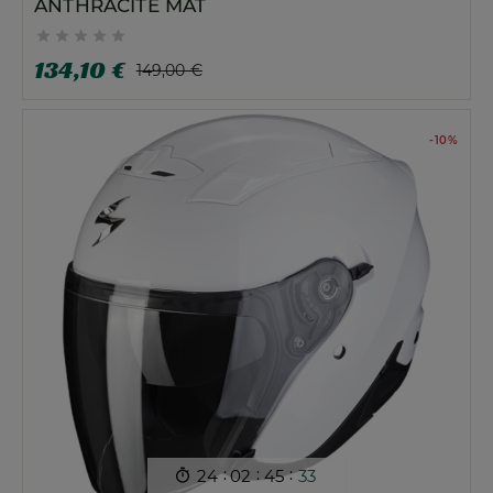
ANTHRACITE MAT





134,10 €
149,00 €
-10%
:
:
:
24
02
45
32
