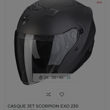
-10%
:
:
:
24
02
45
32

CASQUE JET SCORPION EXO 230