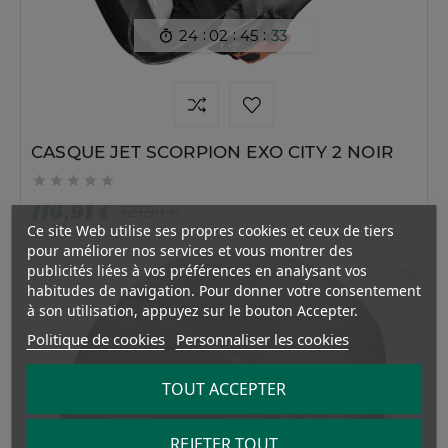
:
:
:
24
02
45
32

CASQUE JET SCORPION EXO CITY 2 NOIR





116,91 €
129,90 €
Ce site Web utilise ses propres cookies et ceux de tiers
pour améliorer nos services et vous montrer des
publicités liées à vos préférences en analysant vos
-10%
habitudes de navigation. Pour donner votre consentement
à son utilisation, appuyez sur le bouton Accepter.
Politique de cookies
Personnaliser les cookies
TOUT ACCEPTER
REJETER TOUT