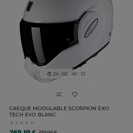
:
:
:
24
02
45
32

CASQUE MODULABLE SCORPION EXO
TECH EVO BLANC





269,10 €
299,00 €