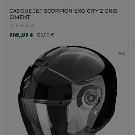
CASQUE JET SCORPION EXO CITY 2 GRIS
CIMENT





116,91 €
129,90 €
-10%