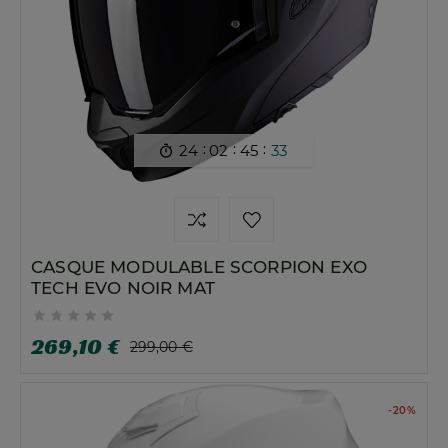
:
:
:
24
02
45
32

CASQUE MODULABLE SCORPION EXO
TECH EVO NOIR MAT





269,10 €
299,00 €
-20%