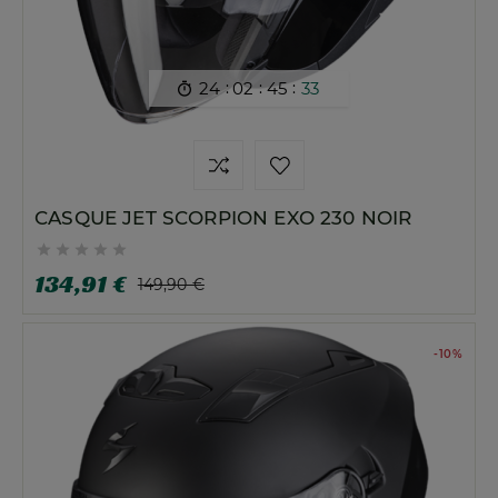
:
:
:
24
02
45
32

CASQUE JET SCORPION EXO 230 NOIR





134,91 €
149,90 €
-10%