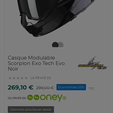
Casque Modulable
Scorpion Exo Tech Evo
Noir
LA REVUE (0)





269,10 €
Économisez 10%
299,00 €
TTC
OU PAYER EN
Derniers articles en stock