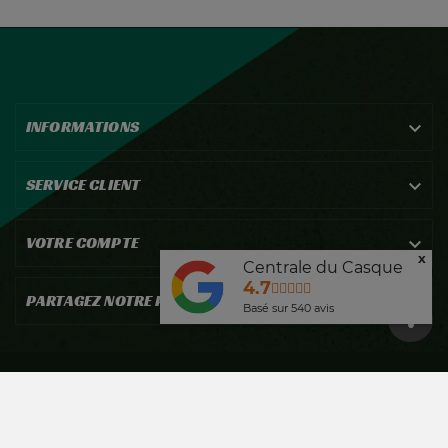
INFORMATIONS

SERVICE CLIENT

VOTRE COMPTE

x
Centrale du Casque
4.7
PARTAGEZ NOTRE PASSION !

Basé sur
540
avis
©2026 Réalisé par EcomiZ