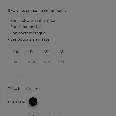
Il va vous piquer au coeur pour :
- Son look agressif et racé
- Son écran profilé
- Son confort dingue
- Ses options en masse
24
12
22
21
DAY
HOUR
MIN
SEC
TAILLE :

COULEUR :