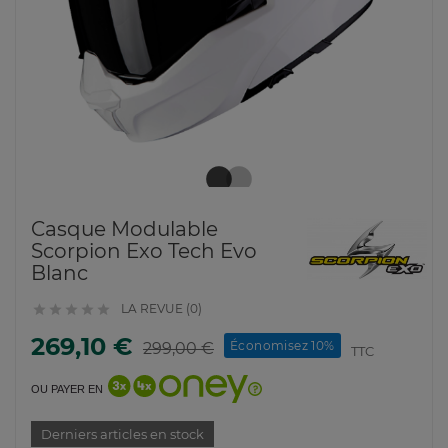
Casque Modulable
Scorpion Exo Tech Evo
Blanc
LA REVUE (0)





269,10 €
Économisez 10%
299,00 €
TTC
OU PAYER EN
Derniers articles en stock